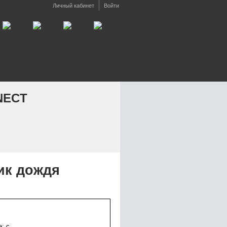
Личный кабинет
Войти
NECT
ик дождя
: с