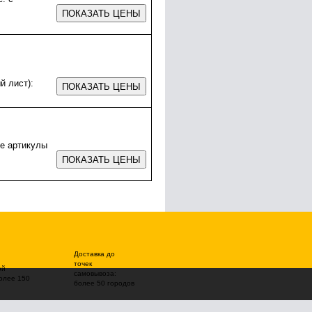
 лист):
е артикулы
Доставка до
точек
ой
самовывоза:
олее 150
более 50 городов