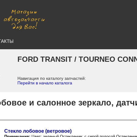
ТАКТЫ
FORD TRANSIT / TOURNEO CON
Навигация по каталогу запчастей:
Перейти в начало каталога
бовое и салонное зеркало, датч
Стекло лобовое (ветровое)
Примечания:
Цвет: зеленый,Остекление: с серой полосой,Остекление