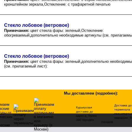
кронштейном зеркала,Остекление: с трафаретной печатью
Стекло лобовое (ветровое)
Примечания:
цвет стекла фары: зеленый,Остекление:
обогреваемый,дополнительно необходимые артикулы (см. прилагаемый
Стекло лобовое (ветровое)
Примечания:
цвет стекла фары: зеленый,дополнительно необходимы
(см. прилагаемый лист):
Мы доставляем
(
)
:
подробнее
Доставка до
Курьерская
терминала
доставка до
транспортн
адреса: более
компании: б
300 городов
городов